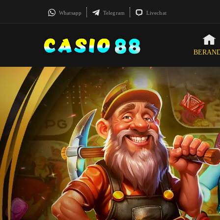
Whatsapp
Telegram
Livechat
BERAN