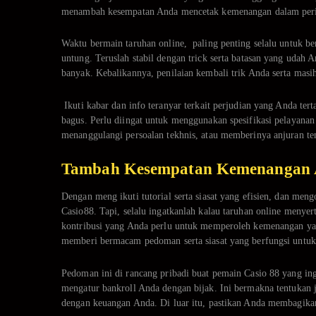
menambah kesempatan Anda mencetak kemenangan dalam per
Waktu bermain taruhan online, paling penting selalu untuk b
untung. Teruslah stabil dengan trick serta batasan yang udah
banyak. Kebalikannya, penilaian kembali trik Anda serta masi
Ikuti kabar dan info teranyar terkait perjudian yang Anda ter
bagus. Perlu diingat untuk menggunakan spesifikasi pelayana
menanggulangi persoalan tekhnis, atau memberinya anjuran te
Tambah Kesempatan Kemenangan A
Dengan meng ikuti tutorial serta siasat yang efisien, dan m
Casio88. Tapi, selalu ingatkanlah kalau taruhan online meny
kontribusi yang Anda perlu untuk memperoleh kemenangan ya
memberi bermacam pedoman serta siasat yang berfungsi unt
Pedoman ini di rancang pribadi buat pemain Casio 88 yang ing
mengatur bankroll Anda dengan bijak. Ini bermakna tentukan
dengan keuangan Anda. Di luar itu, pastikan Anda membagikan