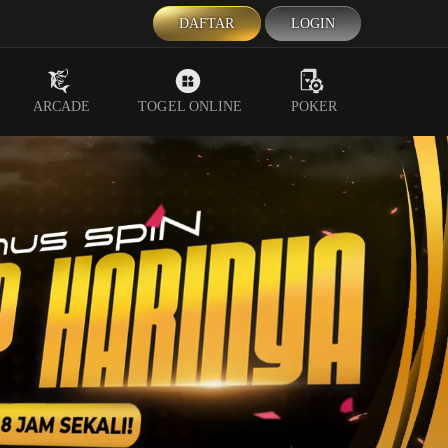
DAFTAR
LOGIN
ARCADE
TOGEL ONLINE
POKER