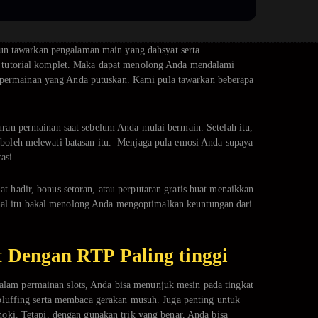
pun tawarkan pengalaman main yang dahsyat serta
tutorial komplet. Maka dapat menolong Anda mendalami
tem permainan yang Anda putuskan. Kami pula tawarkan beberapa
an permainan saat sebelum Anda mulai bermain. Setelah itu,
 boleh melewati batasan itu. Menjaga pula emosi Anda supaya
rasi.
 hadir, bonus setoran, atau perputaran gratis buat menaikkan
a hal itu bakal menolong Anda mengoptimalkan keuntungan dari
t Dengan RTP Paling tinggi
lam permainan slots, Anda bisa menunjuk mesin pada tingkat
 bluffing serta membaca gerakan musuh. Juga penting untuk
oki. Tetapi, dengan gunakan trik yang benar, Anda bisa