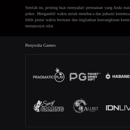
Setelah itu, penting buat menyadari permainan yang Anda main
poker. Mengambil waktu untuk membaca dan pahami ketentuan, 
lebih pintar waktu bermain dan tingkatkan kemungkinan ke
mempunyai nilai.
Penyedia Games