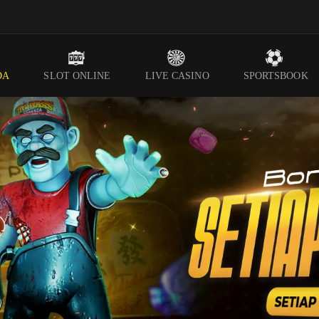
DA
SLOT ONLINE
LIVE CASINO
SPORTSBOOK