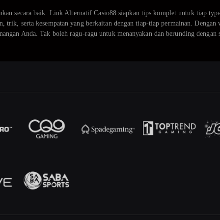
kan secara baik. Link Alternatif Casio88 siapkan tips komplet untuk tiap ty
trik, serta kesempatan yang berkaitan dengan tiap-tiap permainan. Dengan 
menangan Anda. Tak boleh ragu-ragu untuk menanyakan dan berunding denga