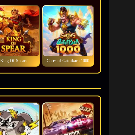
King Of Spears
Gates of Gatotkaca 1000