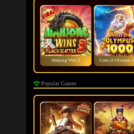
Mahjong Wins 3
Gates of Olympus 
Popular Games