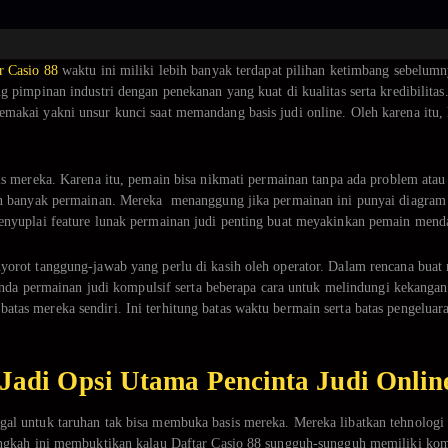
r Casio 88
waktu ini miliki lebih banyak terdapat pilihan ketimbang sebelumn
 pimpinan industri dengan penekanan yang kuat di kualitas serta kredibilita
makai yakni unsur kunci saat memandang basis judi online. Oleh karena it
s mereka. Karena itu, pemain bisa nikmati permainan tanpa ada problem ata
an banyak permainan. Mereka menanggung jika permainan ini punyai diagram
nyuplai feature lunak permainan judi penting buat meyakinkan pemain menda
yorot tanggung-jawab yang perlu di kasih oleh operator. Dalam rencana bua
anda permainan judi kompulsif serta beberapa cara untuk melindungi kekangan. 
s mereka sendiri. Ini terhitung batas waktu bermain serta batas pengeluaran
 Jadi Opsi Utama Pencinta Judi Onlin
al untuk taruhan tak bisa membuka basis mereka. Mereka libatkan tehnolog
angkah ini membuktikan kalau Daftar Casio 88 sungguh-sungguh memiliki ko