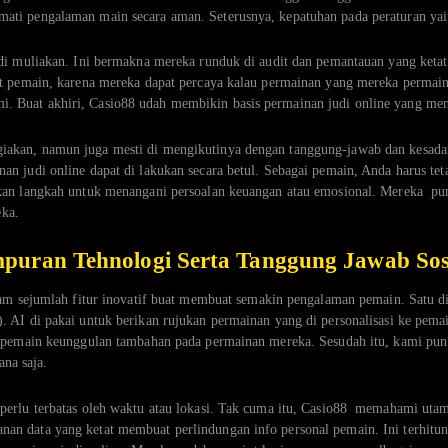
ati pengalaman main secara aman. Seterusnya, kepatuhan pada peraturan yait
 di muliakan. Ini bermakna mereka runduk di audit dan pemantauan yang ketat
uat pemain, karena mereka dapat percaya kalau permainan yang mereka permain
. Buat akhiri, Casio88 udah membikin basis permainan judi online yang me
akan, namun juga mesti di mengikutinya dengan tanggung-jawab dan kesadaran
an judi online dapat di lakukan secara betul. Sebagai pemain, Anda harus tet
bukan langkah untuk menangani persoalan keuangan atau emosional. Mereka 
ka.
puran Tehnologi Serta Tanggung Jawab Sos
dalam sejumlah fitur inovatif buat membuat semakin pengalaman pemain. Satu
. AI di pakai untuk berikan rujukan permainan yang di personalisasi ke pema
an pemain keunggulan tambahan pada permainan mereka. Sesudah itu, kami pun
na saja.
 perlu terbatas oleh waktu atau lokasi. Tak cuma itu, Casio88 memahami uta
an data yang ketat membuat perlindungan info personal pemain. Ini terhitun