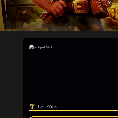
Best Wins