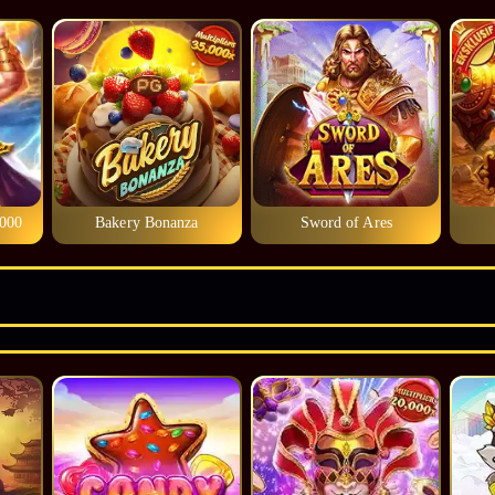
1000
Bakery Bonanza
Sword of Ares