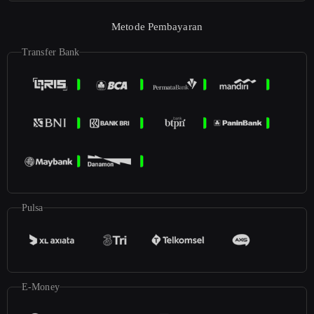
Metode Pembayaran
Transfer Bank
Pulsa
E-Money