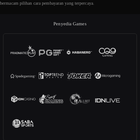
bermacam pilihan cara pembayaran yang terpercaya.
Penyedia Games