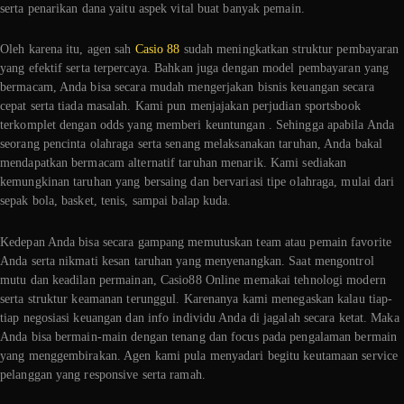
serta penarikan dana yaitu aspek vital buat banyak pemain.
Oleh karena itu, agen sah
Casio 88
sudah meningkatkan struktur pembayaran
yang efektif serta terpercaya. Bahkan juga dengan model pembayaran yang
bermacam, Anda bisa secara mudah mengerjakan bisnis keuangan secara
cepat serta tiada masalah. Kami pun menjajakan perjudian sportsbook
terkomplet dengan odds yang memberi keuntungan . Sehingga apabila Anda
seorang pencinta olahraga serta senang melaksanakan taruhan, Anda bakal
mendapatkan bermacam alternatif taruhan menarik. Kami sediakan
kemungkinan taruhan yang bersaing dan bervariasi tipe olahraga, mulai dari
sepak bola, basket, tenis, sampai balap kuda.
Kedepan Anda bisa secara gampang memutuskan team atau pemain favorite
Anda serta nikmati kesan taruhan yang menyenangkan. Saat mengontrol
mutu dan keadilan permainan, Casio88 Online memakai tehnologi modern
serta struktur keamanan terunggul. Karenanya kami menegaskan kalau tiap-
tiap negosiasi keuangan dan info individu Anda di jagalah secara ketat. Maka
Anda bisa bermain-main dengan tenang dan focus pada pengalaman bermain
yang menggembirakan. Agen kami pula menyadari begitu keutamaan service
pelanggan yang responsive serta ramah.