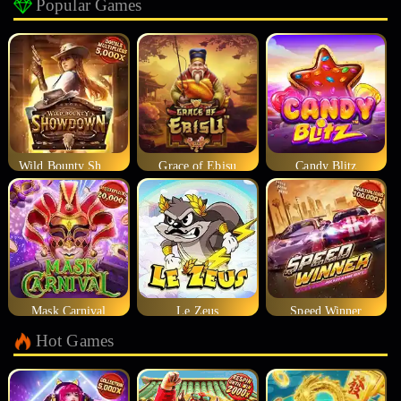
Popular Games
Wild Bounty Showdown
Grace of Ebisu
Candy Blitz
Mask Carnival
Le Zeus
Speed Winner
Hot Games