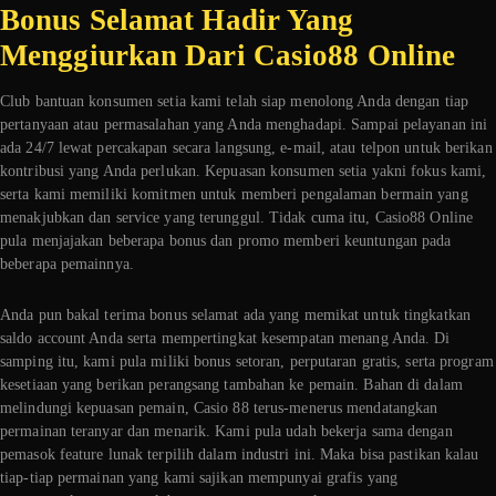
Bonus Selamat Hadir Yang
Menggiurkan Dari Casio88 Online
Club bantuan konsumen setia kami telah siap menolong Anda dengan tiap
pertanyaan atau permasalahan yang Anda menghadapi. Sampai pelayanan ini
ada 24/7 lewat percakapan secara langsung, e-mail, atau telpon untuk berikan
kontribusi yang Anda perlukan. Kepuasan konsumen setia yakni fokus kami,
serta kami memiliki komitmen untuk memberi pengalaman bermain yang
menakjubkan dan service yang terunggul. Tidak cuma itu, Casio88 Online
pula menjajakan beberapa bonus dan promo memberi keuntungan pada
beberapa pemainnya.
Anda pun bakal terima bonus selamat ada yang memikat untuk tingkatkan
saldo account Anda serta mempertingkat kesempatan menang Anda. Di
samping itu, kami pula miliki bonus setoran, perputaran gratis, serta program
kesetiaan yang berikan perangsang tambahan ke pemain. Bahan di dalam
melindungi kepuasan pemain, Casio 88 terus-menerus mendatangkan
permainan teranyar dan menarik. Kami pula udah bekerja sama dengan
pemasok feature lunak terpilih dalam industri ini. Maka bisa pastikan kalau
tiap-tiap permainan yang kami sajikan mempunyai grafis yang