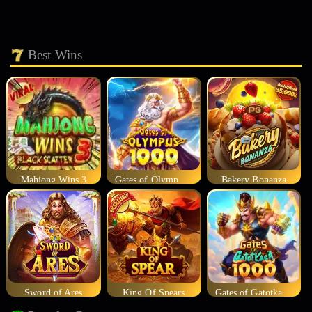
Best Wins
Mahjong Wins 3
Gates of Olympus 1000
Bakery Bonanza
Sword of Ares
King Of Spears
Gates of Gatotkaca 1000