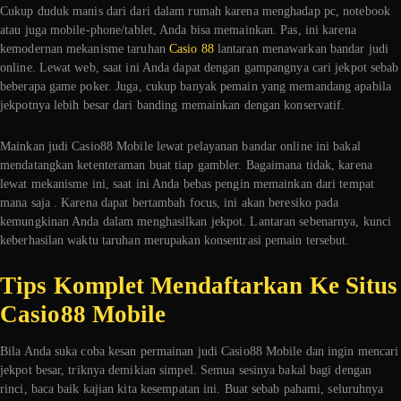
Cukup duduk manis dari dari dalam rumah karena menghadap pc, notebook
atau juga mobile-phone/tablet, Anda bisa memainkan. Pas, ini karena
kemodernan mekanisme taruhan
Casio 88
lantaran menawarkan bandar judi
online. Lewat web, saat ini Anda dapat dengan gampangnya cari jekpot sebab
beberapa game poker. Juga, cukup banyak pemain yang memandang apabila
jekpotnya lebih besar dari banding memainkan dengan konservatif.
Mainkan judi Casio88 Mobile lewat pelayanan bandar online ini bakal
mendatangkan ketenteraman buat tiap gambler. Bagaimana tidak, karena
lewat mekanisme ini, saat ini Anda bebas pengin memainkan dari tempat
mana saja . Karena dapat bertambah focus, ini akan beresiko pada
kemungkinan Anda dalam menghasilkan jekpot. Lantaran sebenarnya, kunci
keberhasilan waktu taruhan merupakan konsentrasi pemain tersebut.
Tips Komplet Mendaftarkan Ke Situs
Casio88 Mobile
Bila Anda suka coba kesan permainan judi Casio88 Mobile dan ingin mencari
jekpot besar, triknya demikian simpel. Semua sesinya bakal bagi dengan
rinci, baca baik kajian kita kesempatan ini. Buat sebab pahami, seluruhnya