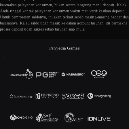
karenakan pelayanan konsumen, bukan secara langsung menu deposit. Kelak,
Anda tinggal kontak pelayanan konsumen waktu mau verifikasikan deposit.
Untuk pemrosesan saldonya, ini akan terkait sebab masing-masing bandar dan
barisannya. Kalau saldo udah masuk ke dalam account taruhan, itu bermakna
proses deposit udah sukses sebab taruhan siap mulai.
Penyedia Games