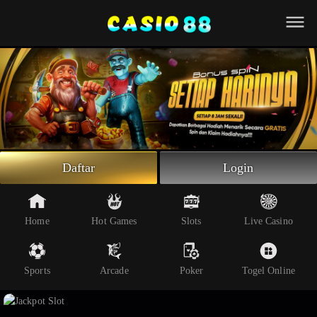
Beranda
Slot Online
Live Casino
Sportsbook
Arcade
Togel Online
Daftar
Login
Poker
Whatsapp
Home
Hot Games
Slots
Live Casino
Telegram
Sports
Arcade
Poker
Togel Online
Livechat