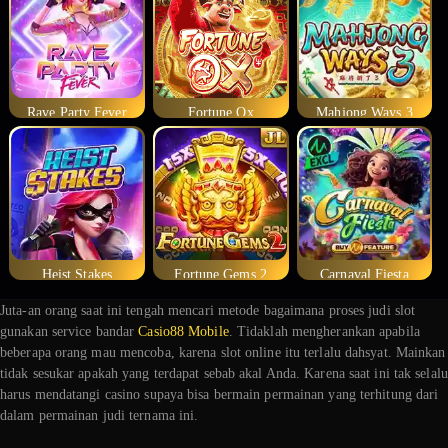
Rave Party Fever
Fortune Ox
Mahjong Ways 3
Heist Stakes
Fortune Gems 2
Carnaval Fiesta
Juta-an orang saat ini tengah mencari metode bagaimana proses judi slot
gunakan service bandar
Casio88 Mobile
. Tidaklah mengherankan apabila
beberapa orang mau mencoba, karena slot online itu terlalu dahsyat. Mainkan
tidak sesukar apakah yang terdapat sebab akal Anda. Karena saat ini tak selalu
harus mendatangi casino supaya bisa bermain permainan yang terhitung dari
dalam permainan judi ternama ini.