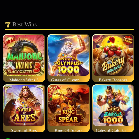
Best Wins
Mahjong Wins 3
Gates of Olympus 1000
Bakery Bonanza
Sword of Ares
King Of Spears
Gates of Gatotkaca 1000