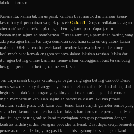
lakukan taruhan.
Karena itu, kalian tak harus panik kembali buat masuk dan merasai kesan-
kesan banyak permainan yang siap web
Casio 88
. Dengan sediakan beragam
alternatif taruhan terkomplet, agen betting kami pasti dapat jamin
kemenangan sejumlah membernya. Karena semuanya permainan betting yang
ada pada agen kami, tentunya demikian sederhana serta enteng untuk kalian
mainkan. Oleh karena itu web kami memberikannya beberapa keuntungan
berlimpah buat banyak anggota setianya dalam lakukan taruhan. Maka dari
itu, agen betting online kami ini menawarkan kelonggaran buat tersambung
beragam permainan betting online web kami.
Tentunya masih banyak keuntungan bagus yang agen betting Casio88 Demo
memasarkan ke banyak anggotanya buat mereka rasakan. Maka dari itu, dari
begitu sejumlah keuntungan yang blog kami memasarkan pastilah cuman
ingin memberikan kepuasan sejumlah bettornya dalam lakukan proses
taruhan. Sudah pasti, web kami udah temui lama banyak gambler senior yang
selalu beri kemudahan mereka dalam laksanakan taruhan ke permainan. Maka
dari itu agen betting online kami menyiapkan beragam permainan dengan
kualitas terdahsyat dari beragam provider terkenal. Buat dapat cicipi beraneka
penawaran menarik itu, yang pasti kalian bisa gabung bersama agen kami