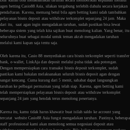
Biar kalian bisa melaksanakan taruhan secara memberikan kepuasan melalui
agen betting Casio88 Asia, silakan tergabung terlebih dahulu secara kerjakan
pendaftaran. Karena, memang betul bila agen betting kami udah tambahkan
pelayanan bisnis deposit atau withdraw terkomplet sepanjang 24 jam. Maka
dari itu, saat agan ingin mengadakan taruhan, sudah pastikan bisa lewat
beberapa sistem yang telah kita sajikan buat menolong kalian. Yang benar, itu
seluruhnya buat sebagai modal untuk teman akrab mengadakan taruhan
melalui kami kapan saja tentu saja.
Oleh karena itu, Casio 88 menyediakan cara bisnis terkomplet seperti transfer
bank, e-wallet, LinkAja dan deposit melalui pulsa tidak ada potongan.
Dengan mempersiapkan cara transaksi bisnis deposit terkomplet, sudah
pastikan kami bakalan melaksanakan seluruh bisnis deposit agan dengan
sangat kencang. Cuma kurang dari 5 menit, sahabat dapat langsungkan
taruhan ke pelbagai permainan yang telah siap. Karena, agen betting kami
telah mempersiapkan pelayanan bisnis deposit atau withdraw terkomplet
sepanjang 24 jam yang hendak terus menolong pesertanya.
Karena itu, kamu tidak harus khawatir buat isilah saldo ke account yang
tercatat website Casio88 Asia fungsi mengadakan taruhan. Pastinya, beberapa
staff professional kami akan menolong semua negosiasi deposit atau