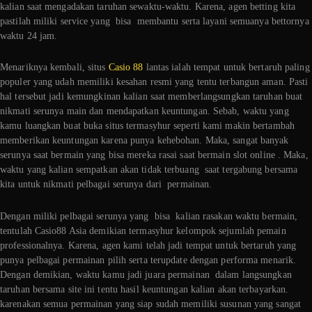
kalian saat mengadakan taruhan sewaktu-waktu. Karena, agen betting kita
pastilah miliki service yang bisa membantu serta layani semuanya bettornya
waktu 24 jam.
Menariknya kembali, situs
Casio 88
lantas ialah tempat untuk bertaruh paling
populer yang udah memiliki kesahan resmi yang tentu terbangun aman. Pasti
hal tersebut jadi kemungkinan kalian saat memberlangsungkan taruhan buat
nikmati serunya main dan mendapatkan keuntungan. Sebab, waktu yang
kamu luangkan buat buka situs termasyhur seperti kami makin bertambah
memberikan keuntungan karena punya kehebohan. Maka, sangat banyak
serunya saat bermain yang bisa mereka rasai saat bermain slot online . Maka,
waktu yang kalian sempatkan akan tidak terbuang saat tergabung bersama
kita untuk nikmati pelbagai serunya dari permainan.
Dengan miliki pelbagai serunya yang bisa kalian rasakan waktu bermain,
tentulah Casio88 Asia demikian termasyhur kelompok sejumlah pemain
professionalnya. Karena, agen kami telah jadi tempat untuk bertaruh yang
punya pelbagai permainan pilih serta terupdate dengan performa menarik.
Dengan demikian, waktu kamu jadi juara permainan dalam langsungkan
taruhan bersama site ini tentu hasil keuntungan kalian akan terbayarkan.
karenakan semua permainan yang siap sudah memiliki susunan yang sangat