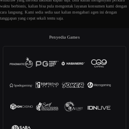
withdraw yang mereka lakukan kapan saja. Bila kalian mengenyam perkara
waktu berbisnis, kalian bisa pula mengontak layanan konsumen kami dengan
cara langsung. Kami sedia sedia saat kalian mengabari agen ini dengan
tanggapan yang cepat sekali tentu saja.
Penyedia Games