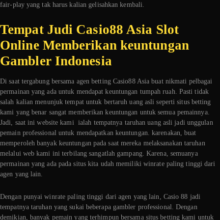
fair-play yang tak harus kalian gelisahkan kembali.
Tempat Judi Casio88 Asia Slot
Online Memberikan keuntungan
Gambler Indonesia
Di saat tergabung bersama agen betting Casio88 Asia buat nikmati pelbagai
permainan yang ada untuk mendapat keuntungan tumpah ruah. Pasti tidak
salah kalian menunjuk tempat untuk bertaruh uang asli seperti situs betting
kami yang benar sangat memberikan keuntungan untuk semua pemainnya.
Jadi, saat ini website kami ialah tempatnya taruhan uang asli jadi unggulan
pemain professional untuk mendapatkan keuntungan. karenakan, buat
memperoleh banyak keuntungan pada saat mereka melaksanakan taruhan
melalui web kami ini terbilang sangatlah gampang. Karena, semuanya
permainan yang ada pada situs kita udah memiliki winrate paling tinggi dari
agen yang lain.
Dengan punyai winrate paling tinggi dari agen yang lain, Casio 88 jadi
tempatnya taruhan yang sukai beberapa gambler professional. Dengan
demikian, banyak pemain yang terhimpun bersama situs betting kami untuk