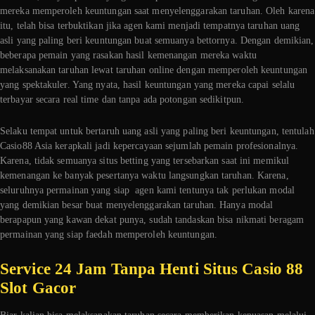
mereka memperoleh keuntungan saat menyelenggarakan taruhan. Oleh karena
itu, telah bisa terbuktikan jika agen kami menjadi tempatnya taruhan uang
asli yang paling beri keuntungan buat semuanya bettornya. Dengan demikian,
beberapa pemain yang rasakan hasil kemenangan mereka waktu
melaksanakan taruhan lewat taruhan online dengan memperoleh keuntungan
yang spektakuler. Yang nyata, hasil keuntungan yang mereka capai selalu
terbayar secara real time dan tanpa ada potongan sedikitpun.
Selaku tempat untuk bertaruh uang asli yang paling beri keuntungan, tentulah
Casio88 Asia kerapkali jadi kepercayaan sejumlah pemain profesionalnya.
Karena, tidak semuanya situs betting yang tersebarkan saat ini memikul
kemenangan ke banyak pesertanya waktu langsungkan taruhan. Karena,
seluruhnya permainan yang siap agen kami tentunya tak perlukan modal
yang demikian besar buat menyelenggarakan taruhan. Hanya modal
berapapun yang kawan dekat punya, sudah tandaskan bisa nikmati beragam
permainan yang siap faedah memperoleh keuntungan.
Service 24 Jam Tanpa Henti Situs Casio 88
Slot Gacor