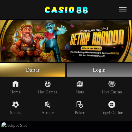
Beranda
Slot Online
Live Casino
Sportsbook
Arcade
Togel Online
Daftar
Login
Poker
Whatsapp
Home
Hot Games
Slots
Live Casino
Telegram
Sports
Arcade
Poker
Togel Online
Livechat