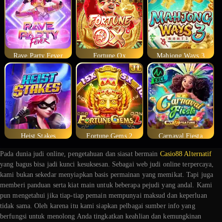
Rave Party Fever
Fortune Ox
Mahjong Ways 3
Heist Stakes
Fortune Gems 2
Carnaval Fiesta
Pada dunia judi online, pengetahuan dan siasat bermain
Casio88 Alternatif
yang bagus bisa jadi kunci kesuksesan. Sebagai web judi online terpercaya,
kami bukan sekedar menyiapkan basis permainan yang memikat. Tapi juga
memberi panduan serta kiat main untuk beberapa pejudi yang andal. Kami
pun mengetahui jika tiap-tiap pemain mempunyai maksud dan keperluan
tidak sama. Oleh karena itu kami siapkan pelbagai sumber info yang
berfungsi untuk menolong Anda tingkatkan keahlian dan kemungkinan