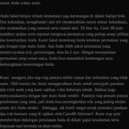
emosi Anda waktu main.
Anda bakal belajar terkait keutamaan jaga ketenangan di dalam hadapi hoki.
Dan kekalahan, menghindari dari tilt (ketakstabilan emosi selesai kekalahan),
dan memastikan yang rasional serta masuk akal. Di luar itu, Casio 88 pula
memberi arahan serta rujukan mengenai permainan yang paling sesuai pilihan
dan ketertarikan Anda. Kami bakal menolong Anda temukan permainan yang
pas dengan type main Anda. Apa Anda lebih sukai permainan yang
memercayakan trik, peruntungan, atau ke-2 nya. Dengan memutuskan
permainan yang sesuai sama, Anda bisa menambah kesenangan serta
kemungkinan kemenangan Anda.
Kami mengerti jika tiap-tiap pemain miliki tujuan dan kebutuhan yang tidak
sama. Oleh karena itu, kami menggerakkan Anda untuk menjajaki panduan
dan trick main yang kami sajikan, coba beberapa tehnik. Bahkan juga
menyamakannya dengan tipe main Anda sendiri. Pastinya tiap pemain punyai
pendekatan yang unik, jadi Anda bisa meningkatkan trik yang paling efisien
untuk diri Anda sendiri . Sehingga, tak boleh sangsi untuk memakai panduan
dan trik bermain yang di sajikan oleh Casio88 Alternatif. Kami siap pula
memberikan dukungan perjalanan Anda di dalam gapai kesuksesan serta
kepuasan saat bermain taruhan online.