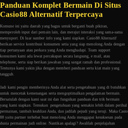
Panduan Komplet Bermain Di Situs
Casio88 Alternatif Terpercaya
Komune ini yaitu daerah yang bagus untuk berganti buah pikiran,
memperoleh input dari pemain lain, dan merajut interaksi yang sama-sama
menyuport. Di luar sumber info yang kami siapkan. Casio88 Alternatif
berikan service kontribusi konsumen setia yang siap menolong Anda dengan
tiap pertanyaan atau perkara yang Anda menghadapi. Team support
konsumen kami ada lewat percakapan secara langsung, e mail, atau
telephone, serta siap berikan jawaban yang sangat ramah dan professional.
Tentunya kami yakin jika dengan memberi panduan serta kiat main yang
tangguh.
Jadi kami pengin memberinya Anda alat serta pengetahuan yang di butuhkan
untuk mencetak kemenangan serta mengoptimalkan pengalaman bermain.
Bersatulah dengan kami saat ini dan fungsikan panduan dan trik bermain
yang kami siapkan. Temukan pengetahuan yang semakin lebih dalam perihal
permainan, tambah keahlian Anda, dan jadilah pejudi yang teruji. Maka Casio
88 yaitu partner terhebat buat menolong Anda menggapai kesuksesan pada
dunia permainan judi online. Nantikan apalagi? Awalilah penjelajahan