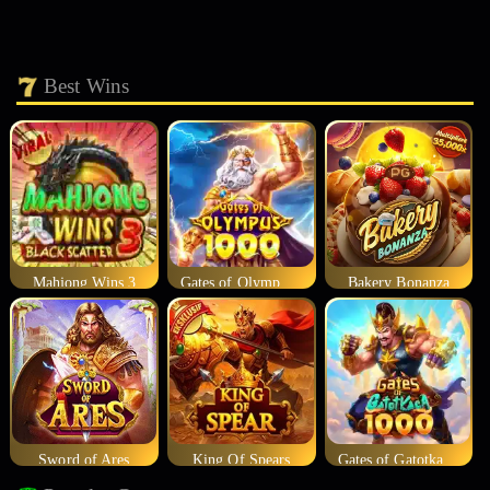
Best Wins
Mahjong Wins 3
Gates of Olympus 1000
Bakery Bonanza
Sword of Ares
King Of Spears
Gates of Gatotkaca 1000