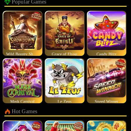
Popular Games
Wild Bounty Showdown
Grace of Ebisu
Candy Blitz
Mask Carnival
Le Zeus
Speed Winner
Hot Games