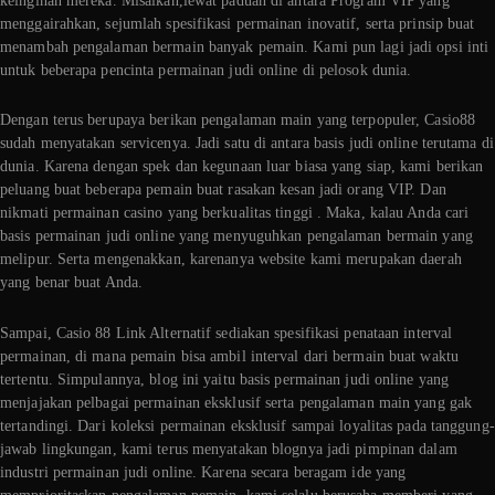
keinginan mereka. Misalkan,lewat paduan di antara Program VIP yang
menggairahkan, sejumlah spesifikasi permainan inovatif, serta prinsip buat
menambah pengalaman bermain banyak pemain. Kami pun lagi jadi opsi inti
untuk beberapa pencinta permainan judi online di pelosok dunia.
Dengan terus berupaya berikan pengalaman main yang terpopuler, Casio88
sudah menyatakan servicenya. Jadi satu di antara basis judi online terutama di
dunia. Karena dengan spek dan kegunaan luar biasa yang siap, kami berikan
peluang buat beberapa pemain buat rasakan kesan jadi orang VIP. Dan
nikmati permainan casino yang berkualitas tinggi . Maka, kalau Anda cari
basis permainan judi online yang menyuguhkan pengalaman bermain yang
melipur. Serta mengenakkan, karenanya website kami merupakan daerah
yang benar buat Anda.
Sampai, Casio 88 Link Alternatif sediakan spesifikasi penataan interval
permainan, di mana pemain bisa ambil interval dari bermain buat waktu
tertentu. Simpulannya, blog ini yaitu basis permainan judi online yang
menjajakan pelbagai permainan eksklusif serta pengalaman main yang gak
tertandingi. Dari koleksi permainan eksklusif sampai loyalitas pada tanggung-
jawab lingkungan, kami terus menyatakan blognya jadi pimpinan dalam
industri permainan judi online. Karena secara beragam ide yang