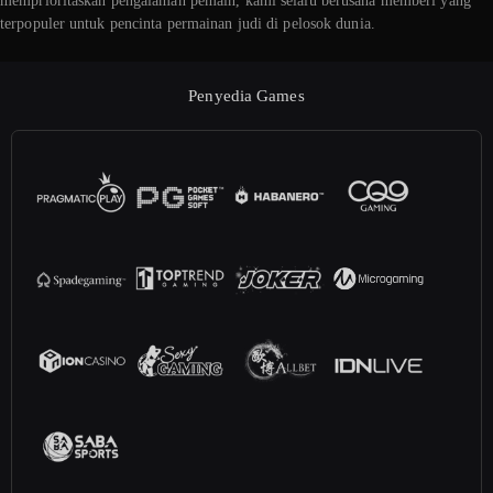
memprioritaskan pengalaman pemain, kami selalu berusaha memberi yang
terpopuler untuk pencinta permainan judi di pelosok dunia.
Penyedia Games