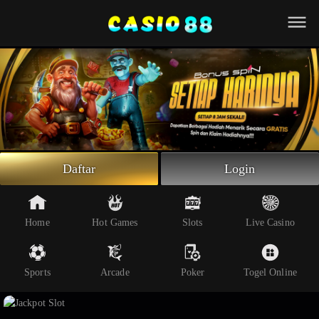
Beranda
Slot Online
Live Casino
Sportsbook
Arcade
Togel Online
Daftar
Login
Poker
Whatsapp
Home
Hot Games
Slots
Live Casino
Telegram
Sports
Arcade
Poker
Togel Online
Livechat