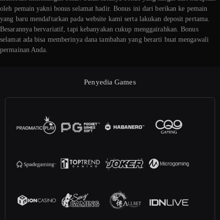
oleh pemain yakni bonus selamat hadir. Bonus ini dari berikan ke pemain
yang baru mendaftarkan pada website kami serta lakukan deposit pertama.
Besarannya bervariatif, tapi kebanyakan cukup menggairahkan. Bonus
selamat ada bisa memberinya dana tambahan yang berarti buat mengawali
permainan Anda.
Penyedia Games