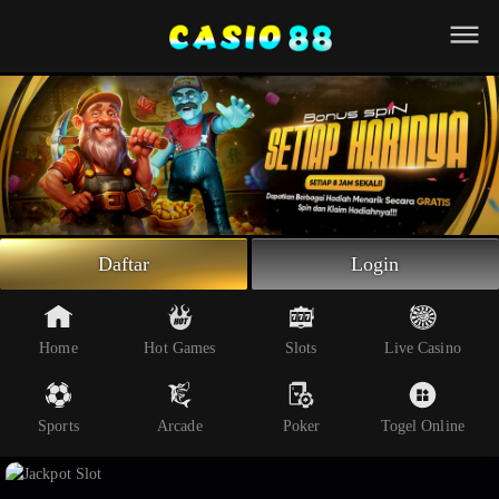
Beranda
Slot Online
Live Casino
Sportsbook
Arcade
Togel Online
Daftar
Login
Poker
Whatsapp
Home
Hot Games
Slots
Live Casino
Telegram
Sports
Arcade
Poker
Togel Online
Livechat