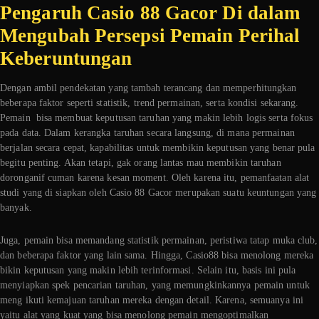
Pengaruh Casio 88 Gacor Di dalam
Mengubah Persepsi Pemain Perihal
Keberuntungan
Dengan ambil pendekatan yang tambah terancang dan memperhitungkan
beberapa faktor seperti statistik, trend permainan, serta kondisi sekarang.
Pemain bisa membuat keputusan taruhan yang makin lebih logis serta fokus
pada data. Dalam kerangka taruhan secara langsung, di mana permainan
berjalan secara cepat, kapabilitas untuk membikin keputusan yang benar pula
begitu penting. Akan tetapi, gak orang lantas mau membikin taruhan
doronganif cuman karena kesan moment. Oleh karena itu, pemanfaatan alat
studi yang di siapkan oleh Casio 88 Gacor merupakan suatu keuntungan yang
banyak.
Juga, pemain bisa memandang statistik permainan, peristiwa tatap muka club,
dan beberapa faktor yang lain sama. Hingga, Casio88 bisa menolong mereka
bikin keputusan yang makin lebih terinformasi. Selain itu, basis ini pula
menyiapkan spek pencarian taruhan, yang memungkinkannya pemain untuk
meng ikuti kemajuan taruhan mereka dengan detail. Karena, semuanya ini
yaitu alat yang kuat yang bisa menolong pemain mengoptimalkan