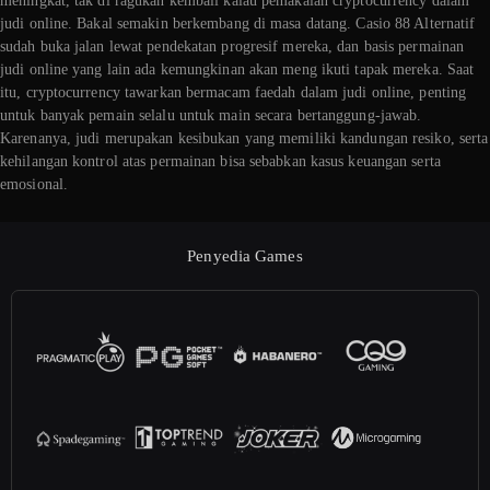
meningkat, tak di ragukan kembali kalau pemakaian cryptocurrency dalam
judi online. Bakal semakin berkembang di masa datang. Casio 88 Alternatif
sudah buka jalan lewat pendekatan progresif mereka, dan basis permainan
judi online yang lain ada kemungkinan akan meng ikuti tapak mereka. Saat
itu, cryptocurrency tawarkan bermacam faedah dalam judi online, penting
untuk banyak pemain selalu untuk main secara bertanggung-jawab.
Karenanya, judi merupakan kesibukan yang memiliki kandungan resiko, serta
kehilangan kontrol atas permainan bisa sebabkan kasus keuangan serta
emosional.
Penyedia Games