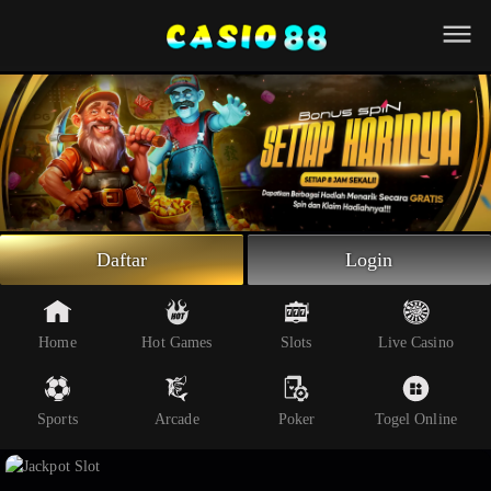
Beranda
Slot Online
Live Casino
Sportsbook
Arcade
Togel Online
Daftar
Login
Poker
Whatsapp
Home
Hot Games
Slots
Live Casino
Telegram
Sports
Arcade
Poker
Togel Online
Livechat