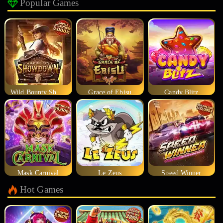
Popular Games
Wild Bounty Showdown
Grace of Ebisu
Candy Blitz
Mask Carnival
Le Zeus
Speed Winner
Hot Games