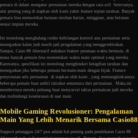
pemain di dalam mengatur permainan mereka dengan cara arif. Seterusnya,
alat penting yang di siapkan oleh kami yakni feature tepian taruhan. Banyak
pemain bisa memastikan batasan taruhan harian, mingguan, atau bulanan
sesuai impian mereka.
Ini menolong menghalang resiko kehilangan kontrol atas permainan serta
menegaskan kalau judi masih jadi pengalaman yang menggembirakan.
Sampai, Casio 88 Alternatif sediakan feature penataan waktu bermain, di
mana banyak pemain bisa menentukan waktu main optimal yang mereka.
Karenanya, spesifikasi ini menolong menghindari ketagihan taruhan dan
menegaskan jika beberapa pemain bermain-main dengan bijak. Feature
penyusunan sela permainan di siapkan oleh kami , yang memungkinkannya
beberapa pemain buat ambil istirahat sementara dari permainan . Maka,ini
memberinya mereka peluang buat menyurvei tabiat permainan judi mereka
dan melindungi keselarasan di saat main.
Mobile Gaming Revolusioner: Pengalaman
Main Yang Lebih Menarik Bersama Casio88
Support pelanggan 24/7 pun adalah hal penting pada pendekatan Casio 88