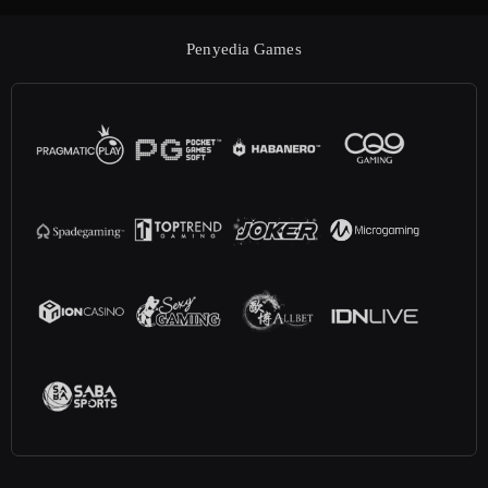
Penyedia Games