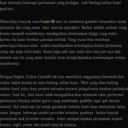
buat bermain beberapa permainan yang terdapat web betting online kami
pastinya.
Munculnya banyak situs
Casio 88
saat ini membuat gambler kesusahan untuk
putuskan site yang mana bisa mereka meyakini. Berkat sedikit website yang
berani menjadi membernya mendapatkan keuntungan tinggi yang tentu,
karena itu kami berikan jaminan terbaik. Yang mana bisa membuat
pesertanya berasa sukai waktu mendapatkan menangnya dalam permainan
yang ada pada situs kami. Kami juga jadi satu pada situs bisa percaya dan
terbaik saat ini yang mana mereka terus mengedepankan kemenangan semua
membernya.
Dengan begitu, Daftar Casio88 tak kan membikin anggotanya bersusah-hati
waktu sudah masuk ke situs betting online kami. Misi yang situs betting
online kami yaitu buat peserta setianya merasai pengalaman taruhan perjudian
online. Saat ini, situs kami udah mengaplikasikan sejumlah ratus preferensi
permainan betting online gacor yang membantu gambler agar gak berasa
suntuk. Hal semacam ini untuk gerakkan website kami buat menyulam kerja
sama dengan beberapa model provider tersohor pastinya. Selain banyak
permainan asal provider ternama, kami mempersiapkan permainan seperti
kasino, togel, poker dan masih banyak lainnya.