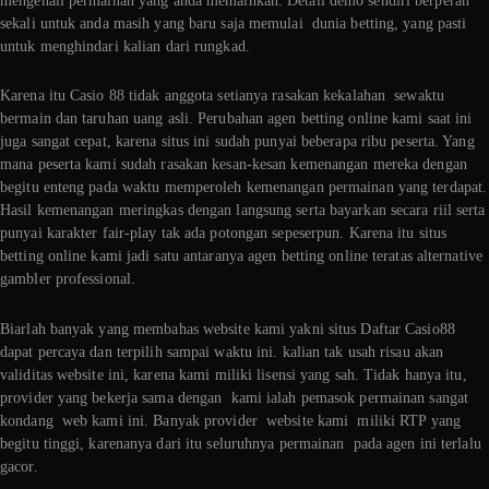
mengenali permainan yang anda memainkan. Detail demo sendiri berperan
sekali untuk anda masih yang baru saja memulai dunia betting, yang pasti
untuk menghindari kalian dari rungkad.
Karena itu Casio 88 tidak anggota setianya rasakan kekalahan sewaktu
bermain dan taruhan uang asli. Perubahan agen betting online kami saat ini
juga sangat cepat, karena situs ini sudah punyai beberapa ribu peserta. Yang
mana peserta kami sudah rasakan kesan-kesan kemenangan mereka dengan
begitu enteng pada waktu memperoleh kemenangan permainan yang terdapat.
Hasil kemenangan meringkas dengan langsung serta bayarkan secara riil serta
punyai karakter fair-play tak ada potongan sepeserpun. Karena itu situs
betting online kami jadi satu antaranya agen betting online teratas alternative
gambler professional.
Biarlah banyak yang membahas website kami yakni situs Daftar Casio88
dapat percaya dan terpilih sampai waktu ini. kalian tak usah risau akan
validitas website ini, karena kami miliki lisensi yang sah. Tidak hanya itu,
provider yang bekerja sama dengan kami ialah pemasok permainan sangat
kondang web kami ini. Banyak provider website kami miliki RTP yang
begitu tinggi, karenanya dari itu seluruhnya permainan pada agen ini terlalu
gacor.