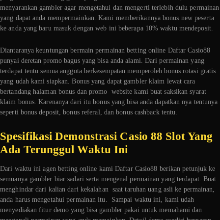
menyarankan gambler agar mengetahui dan mengerti terlebih dulu permainan
yang dapat anda mempermainkan. Kami memberikannya bonus new peserta
ke anda yang baru masuk dengan web ini beberapa 10% waktu mendeposit.
Diantaranya keuntungan bermain permainan betting online Daftar Casio88
punyai deretan promo bagus yang bisa anda alami. Dari permainan yang
terdapat tentu semua anggota berkesempatan memperoleh bonus rotasi gratis
yang udah kami siapkan. Bonus yang dapat gambler klaim lewat cara
bertandang halaman bonus dan promo website kami buat saksikan syarat
klaim bonus. Karenanya dari itu bonus yang bisa anda dapatkan nya tentunya
seperti bonus deposit, bonus referal, dan bonus cashback tentu.
Spesifikasi Demonstrasi Casio 88 Slot Yang
Ada Terunggul Waktu Ini
Dari waktu ini agen betting online kami Daftar Casio88 berikan petunjuk ke
semuanya gambler biar sadari serta mengenal permainan yang terdapat. Buat
menghindar dari kalian dari kekalahan saat taruhan uang asli ke permainan,
anda harus mengetahui permainan itu. Sampai waktu ini, kami udah
menyediakan fitur demo yang bisa gambler pakai untuk memahami dan